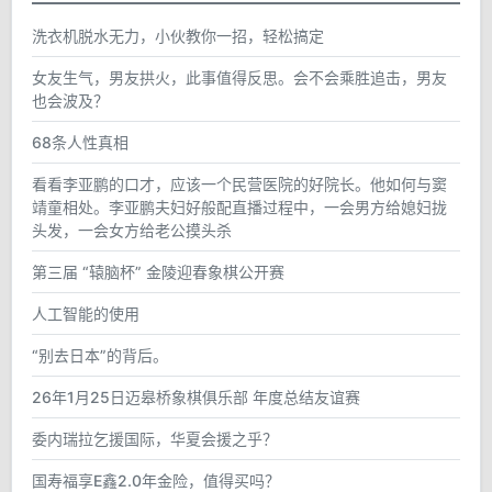
洗衣机脱水无力，小伙教你一招，轻松搞定
女友生气，男友拱火，此事值得反思。会不会乘胜追击，男友
也会波及？
68条人性真相
看看李亚鹏的口才，应该一个民营医院的好院长。他如何与窦
靖童相处。李亚鹏夫妇好般配直播过程中，一会男方给媳妇拢
头发，一会女方给老公摸头杀
第三届 “辕脑杯” 金陵迎春象棋公开赛
人工智能的使用
“别去日本”的背后。
26年1月25日迈皋桥象棋俱乐部 年度总结友谊赛
委内瑞拉乞援国际，华夏会援之乎？
国寿福享E鑫2.0年金险，值得买吗？