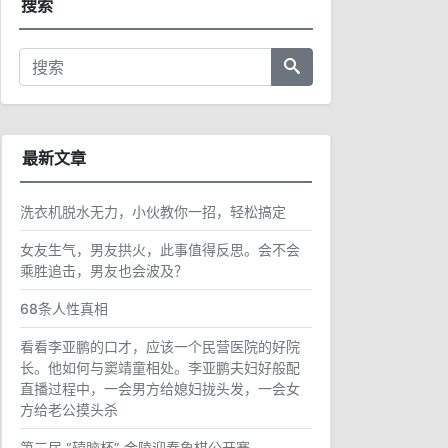
搜索
最新文章
洗衣机脱水无力，小伙教你一招，轻松搞定
女友生气，男友拱火，此事值得反思。会不会
乘胜追击，男友也会波及？
68条人性真相
看看李亚鹏的口才，应该一个民营医院的好院
长。他如何与窦靖童相处。李亚鹏夫妇好般配
直播过程中，一会男方给媳妇拢头发，一会女
方给老公摸头杀
第三届 “辕脑杯” 金陵迎春象棋公开赛