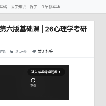
基础
医学知识
哲学
介绍叔本华
六版基础课 | 26心理学考研
】
暂无标签
 评论
默认分类