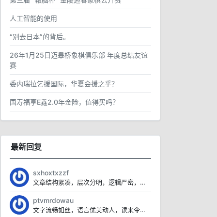
人工智能的使用
“别去日本”的背后。
26年1月25日迈皋桥象棋俱乐部 年度总结友谊
赛
委内瑞拉乞援国际，华夏会援之乎？
国寿福享E鑫2.0年金险，值得买吗？
最新回复
sxhoxtxzzf
文章结构紧凑，层次分明，逻辑严密，让人一读即懂。
ptvmrdowau
文字流畅如丝，语言优美动人，读来令人心旷神怡。