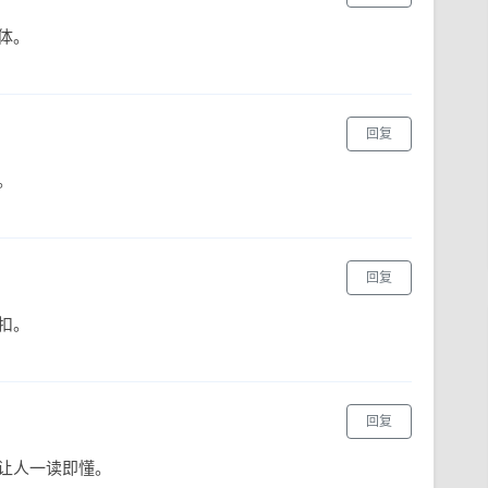
体。
回复
。
回复
扣。
回复
让人一读即懂。