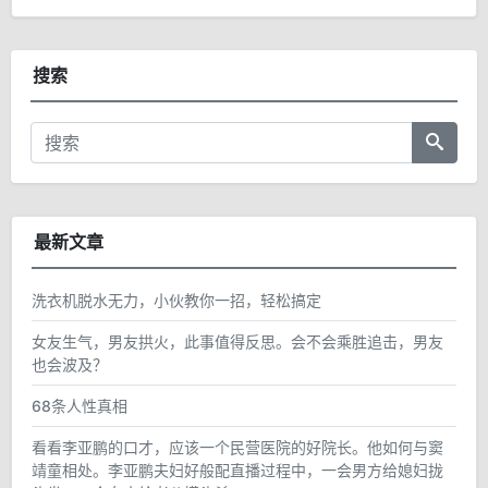
搜索
最新文章
洗衣机脱水无力，小伙教你一招，轻松搞定
女友生气，男友拱火，此事值得反思。会不会乘胜追击，男友
也会波及？
68条人性真相
看看李亚鹏的口才，应该一个民营医院的好院长。他如何与窦
靖童相处。李亚鹏夫妇好般配直播过程中，一会男方给媳妇拢