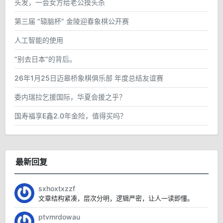
头发，一会女方给老公摸头杀
第三届 “辕脑杯” 金陵迎春象棋公开赛
人工智能的使用
“别去日本”的背后。
26年1月25日迈皋桥象棋俱乐部 年度总结友谊赛
委内瑞拉乞援国际，华夏会援之乎？
国寿福享E鑫2.0年金险，值得买吗？
最新回复
sxhoxtxzzf
文章结构紧凑，层次分明，逻辑严密，让人一读即懂。
ptvmrdowau