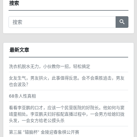
搜索
最新文章
洗衣机脱水无力，小伙教你一招，轻松搞定
女友生气，男友拱火，此事值得反思。会不会乘胜追击，男友
也会波及？
68条人性真相
看看李亚鹏的口才，应该一个民营医院的好院长。他如何与窦
靖童相处。李亚鹏夫妇好般配直播过程中，一会男方给媳妇拢
头发，一会女方给老公摸头杀
第三届 “辕脑杯” 金陵迎春象棋公开赛