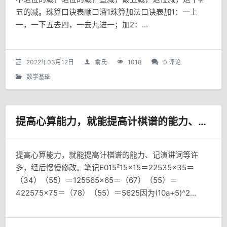
五的减。珠算口诀表顺口溜1珠算加法口诀表加1：一上
一，一下五去四，一去九进一；加2：...
2022年03月12日
俞氏
1018
0 评论
数学基础
提高心算能力，就能提高计棋谱的能力、记演讲词等许多，经后慢慢修改。
提高心算能力，就能提高计棋谱的能力、记演讲词等许
多，经后慢慢修改。笔记E015²15×15＝22535×35＝
（34）（55）＝125565×65＝（67）（55）＝
422575×75＝（78）（55）＝5625因为(10a+5)^2...