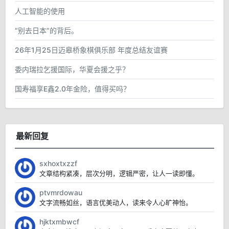
人工智能的使用
“别去日本”的背后。
26年1月25日迈皋桥象棋俱乐部 年度总结友谊赛
委内瑞拉乞援国际，华夏会援之乎？
国寿福享E鑫2.0年金险，值得买吗？
最新回复
sxhoxtxzzf
文章结构紧凑，层次分明，逻辑严密，让人一读即懂。
ptvmrdowau
文字流畅如丝，语言优美动人，读来令人心旷神怡。
hjktxmbwcf