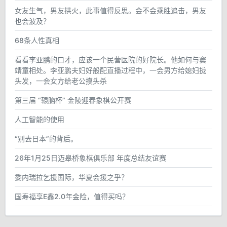
女友生气，男友拱火，此事值得反思。会不会乘胜追击，男友
也会波及？
68条人性真相
看看李亚鹏的口才，应该一个民营医院的好院长。他如何与窦
靖童相处。李亚鹏夫妇好般配直播过程中，一会男方给媳妇拢
头发，一会女方给老公摸头杀
第三届 “辕脑杯” 金陵迎春象棋公开赛
人工智能的使用
“别去日本”的背后。
26年1月25日迈皋桥象棋俱乐部 年度总结友谊赛
委内瑞拉乞援国际，华夏会援之乎？
国寿福享E鑫2.0年金险，值得买吗？