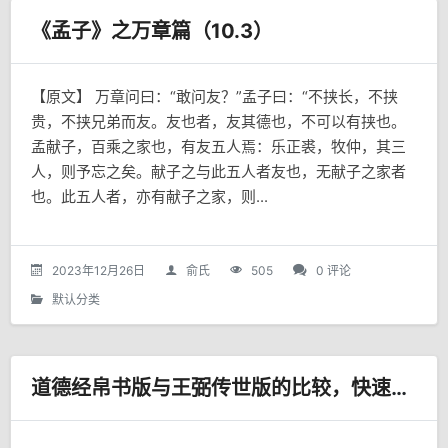
《孟子》之万章篇（10.3）
【原文】 万章问曰：“敢问友？”孟子曰：“不挟长，不挟
贵，不挟兄弟而友。友也者，友其德也，不可以有挟也。
孟献子，百乘之家也，有友五人焉：乐正裘，牧仲，其三
人，则予忘之矣。献子之与此五人者友也，无献子之家者
也。此五人者，亦有献子之家，则...
2023年12月26日
俞氏
505
0 评论
默认分类
道德经帛书版与王弼传世版的比较，快速学完非常重要，许多人只读了一半。