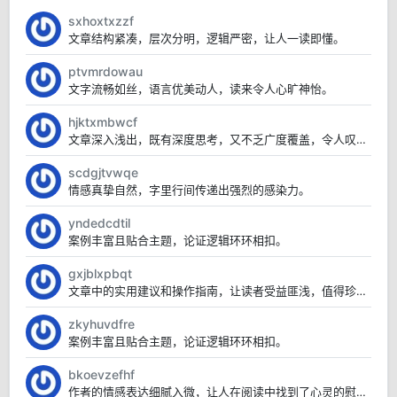
sxhoxtxzzf
文章结构紧凑，层次分明，逻辑严密，让人一读即懂。
ptvmrdowau
文字流畅如丝，语言优美动人，读来令人心旷神怡。
hjktxmbwcf
文章深入浅出，既有深度思考，又不乏广度覆盖，令人叹为观止。
scdgjtvwqe
情感真挚自然，字里行间传递出强烈的感染力。
yndedcdtil
案例丰富且贴合主题，论证逻辑环环相扣。
gxjblxpbqt
文章中的实用建议和操作指南，让读者受益匪浅，值得珍藏。
zkyhuvdfre
案例丰富且贴合主题，论证逻辑环环相扣。
bkoevzefhf
作者的情感表达细腻入微，让人在阅读中找到了心灵的慰藉。