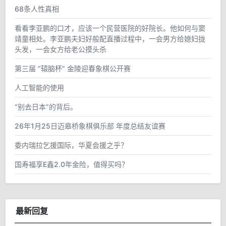
68条人性真相
看看李亚鹏的口才，应该一个民营医院的好院长。他如何与窦
靖童相处。李亚鹏夫妇好般配直播过程中，一会男方给媳妇拢
头发，一会女方给老公摸头杀
第三届 “辕脑杯” 金陵迎春象棋公开赛
人工智能的使用
“别去日本”的背后。
26年1月25日迈皋桥象棋俱乐部 年度总结友谊赛
委内瑞拉乞援国际，华夏会援之乎？
国寿福享E鑫2.0年金险，值得买吗？
最新回复