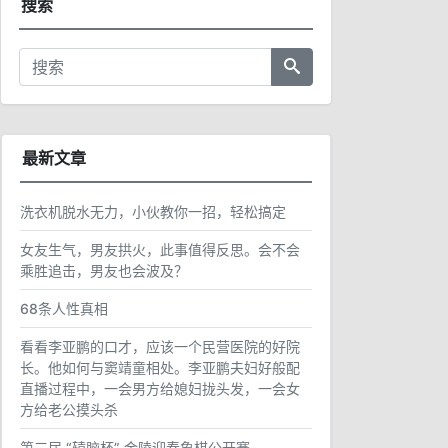
搜索
最新文章
洗衣机脱水无力，小伙教你一招，轻松搞定
女友生气，男友拱火，此事值得反思。会不会
乘胜追击，男友也会波及？
68条人性真相
看看李亚鹏的口才，应该一个民营医院的好院
长。他如何与窦靖童相处。李亚鹏夫妇好般配
直播过程中，一会男方给媳妇拢头发，一会女
方给老公摸头杀
第三届 “辕脑杯” 金陵迎春象棋公开赛