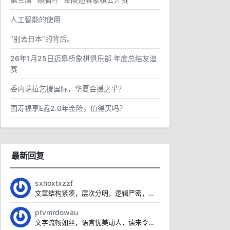
人工智能的使用
“别去日本”的背后。
26年1月25日迈皋桥象棋俱乐部 年度总结友谊
赛
委内瑞拉乞援国际，华夏会援之乎？
国寿福享E鑫2.0年金险，值得买吗？
最新回复
sxhoxtxzzf
文章结构紧凑，层次分明，逻辑严密，让人一读即懂。
ptvmrdowau
文字流畅如丝，语言优美动人，读来令人心旷神怡。